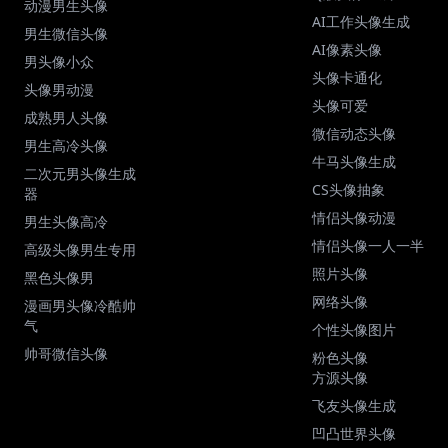
动漫男生头像
AI工作头像生成
男生微信头像
AI像素头像
男头像小众
头像卡通化
头像男动漫
头像可爱
成熟男人头像
微信动态头像
男生高冷头像
牛马头像生成
二次元男头像生成
CS头像抽象
器
情侣头像动漫
男生头像高冷
情侣头像一人一半
高级头像男生专用
照片头像
黑色头像男
网络头像
漫画男头像冷酷帅
气
个性头像图片
帅哥微信头像
粉色头像
方源头像
飞友头像生成
凹凸世界头像