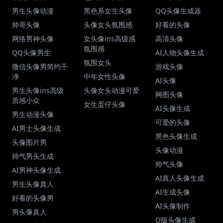
男生头像动漫
黑色系女生头像
QQ头像生成器
帅哥头像
头像女头氛围感
好看的头像
网络男神头像
女头像ins高级感
高清头像
氛围感
QQ头像男生
AI人物头像生成
氛围女头
微信头像男简约干
游戏头像
净
中年女性头像
AI头像
男生头像ins高级
头像女头动漫可爱
网图头像
质感小众
女生蛋仔头像
AI头像生成
男生动漫头像
可爱的头像
AI男士头像生成
黑色头像生成
头像图片男
头像动漫
帅气男头生成
帅气头像
AI男神头像生成
AI真人头像生成
男生头像真人
AI生成头像
好看的头像男
AI头像制作
男头像真人
Q版头像生成