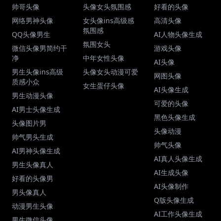
帅哥头像
头像女头氛围感
好看的头像
网络男神头像
女头像ins高级感
高清头像
氛围感
QQ头像男生
AI人物头像生成
氛围女头
微信头像男简约干
游戏头像
净
中年女性头像
AI头像
男生头像ins高级
头像女头动漫可爱
网图头像
质感小众
女生蛋仔头像
AI头像生成
男生动漫头像
可爱的头像
AI男士头像生成
黑色头像生成
头像图片男
头像动漫
帅气男头生成
帅气头像
AI男神头像生成
AI真人头像生成
男生头像真人
AI生成头像
好看的头像男
AI头像制作
男头像真人
Q版头像生成
动漫男生头像
AI工作头像生成
男生微信头像