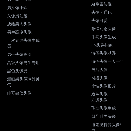
AI像素头像
男头像小众
头像卡通化
头像男动漫
头像可爱
成熟男人头像
微信动态头像
男生高冷头像
牛马头像生成
二次元男头像生成
CS头像抽象
器
情侣头像动漫
男生头像高冷
情侣头像一人一半
高级头像男生专用
照片头像
黑色头像男
网络头像
漫画男头像冷酷帅
气
个性头像图片
帅哥微信头像
粉色头像
方源头像
飞友头像生成
凹凸世界头像
迪迦奥特曼头像生
成