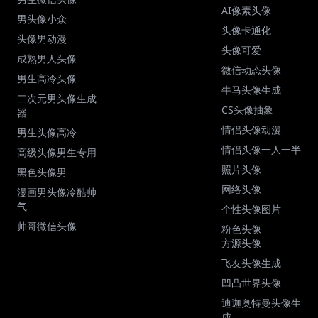
AI像素头像
男头像小众
头像卡通化
头像男动漫
头像可爱
成熟男人头像
微信动态头像
男生高冷头像
牛马头像生成
二次元男头像生成
CS头像抽象
器
情侣头像动漫
男生头像高冷
情侣头像一人一半
高级头像男生专用
照片头像
黑色头像男
网络头像
漫画男头像冷酷帅
气
个性头像图片
帅哥微信头像
粉色头像
方源头像
飞友头像生成
凹凸世界头像
迪迦奥特曼头像生
成