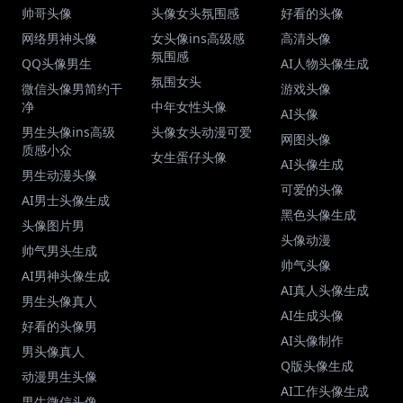
帅哥头像
头像女头氛围感
好看的头像
网络男神头像
女头像ins高级感
高清头像
氛围感
QQ头像男生
AI人物头像生成
氛围女头
微信头像男简约干
游戏头像
净
中年女性头像
AI头像
男生头像ins高级
头像女头动漫可爱
网图头像
质感小众
女生蛋仔头像
AI头像生成
男生动漫头像
可爱的头像
AI男士头像生成
黑色头像生成
头像图片男
头像动漫
帅气男头生成
帅气头像
AI男神头像生成
AI真人头像生成
男生头像真人
AI生成头像
好看的头像男
AI头像制作
男头像真人
Q版头像生成
动漫男生头像
AI工作头像生成
男生微信头像