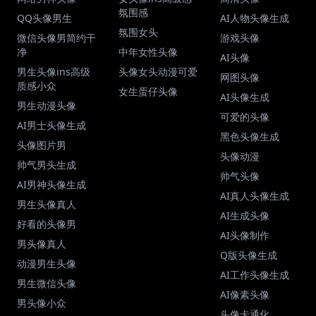
氛围感
QQ头像男生
AI人物头像生成
氛围女头
微信头像男简约干
游戏头像
净
中年女性头像
AI头像
男生头像ins高级
头像女头动漫可爱
网图头像
质感小众
女生蛋仔头像
AI头像生成
男生动漫头像
可爱的头像
AI男士头像生成
黑色头像生成
头像图片男
头像动漫
帅气男头生成
帅气头像
AI男神头像生成
AI真人头像生成
男生头像真人
AI生成头像
好看的头像男
AI头像制作
男头像真人
Q版头像生成
动漫男生头像
AI工作头像生成
男生微信头像
AI像素头像
男头像小众
头像卡通化