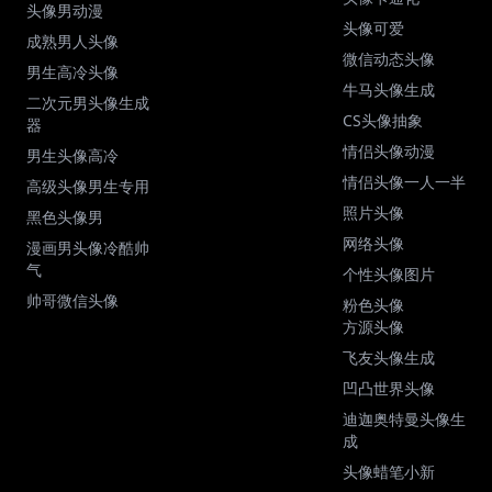
头像男动漫
头像可爱
成熟男人头像
微信动态头像
男生高冷头像
牛马头像生成
二次元男头像生成
CS头像抽象
器
情侣头像动漫
男生头像高冷
情侣头像一人一半
高级头像男生专用
照片头像
黑色头像男
网络头像
漫画男头像冷酷帅
气
个性头像图片
帅哥微信头像
粉色头像
方源头像
飞友头像生成
凹凸世界头像
迪迦奥特曼头像生
成
头像蜡笔小新