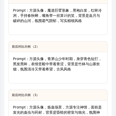
Prompt：方源头像，魔道巨擘形象，黑袍白发，红眸冷
冽，手持春秋蝉，嘴角带一丝算计的笑，背景是血月与
破碎的山河，氛围霸气阴郁，写实精细风格
前后对比示例 （2）
Prompt：方源头像，青茅山少年时期，身穿青色短打，
黑发黑眸，表情坚毅中带着青涩，背景是竹林与山寨炊
烟，氛围清冷又带着希望，古风风格
前后对比示例 （3）
Prompt：方源头像，炼蛊场景，方源专注神情，面前是
发光的蛊虫与药材，背景是昏暗的密室与烛光，氛围神