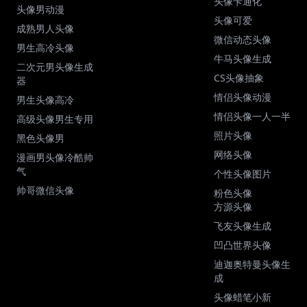
头像卡通化
头像男动漫
头像可爱
成熟男人头像
微信动态头像
男生高冷头像
牛马头像生成
二次元男头像生成
CS头像抽象
器
情侣头像动漫
男生头像高冷
情侣头像一人一半
高级头像男生专用
照片头像
黑色头像男
网络头像
漫画男头像冷酷帅
气
个性头像图片
帅哥微信头像
粉色头像
方源头像
飞友头像生成
凹凸世界头像
迪迦奥特曼头像生
成
头像蜡笔小新