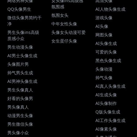
网络男神头像
女头像ins高级感
高清头像
氛围感
QQ头像男生
AI人物头像生成
氛围女头
微信头像男简约干
游戏头像
净
中年女性头像
AI头像
男生头像ins高级
头像女头动漫可爱
网图头像
质感小众
女生蛋仔头像
AI头像生成
男生动漫头像
可爱的头像
AI男士头像生成
黑色头像生成
头像图片男
头像动漫
帅气男头生成
帅气头像
AI男神头像生成
AI真人头像生成
男生头像真人
AI生成头像
好看的头像男
AI头像制作
男头像真人
Q版头像生成
动漫男生头像
AI工作头像生成
男生微信头像
AI像素头像
男头像小众