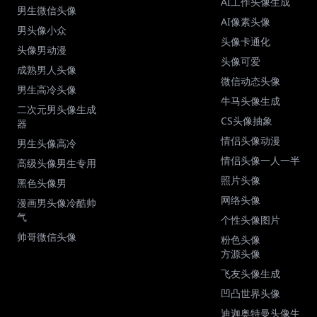
AI工作头像生成
男生微信头像
AI像素头像
男头像小众
头像卡通化
头像男动漫
头像可爱
成熟男人头像
微信动态头像
男生高冷头像
牛马头像生成
二次元男头像生成
CS头像抽象
器
情侣头像动漫
男生头像高冷
情侣头像一人一半
高级头像男生专用
照片头像
黑色头像男
网络头像
漫画男头像冷酷帅
气
个性头像图片
帅哥微信头像
粉色头像
方源头像
飞友头像生成
凹凸世界头像
迪迦奥特曼头像生