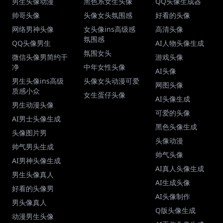
男生头像动漫
黑色系女生头像
QQ头像生成器
帅哥头像
头像女头氛围感
好看的头像
网络男神头像
女头像ins高级感
高清头像
氛围感
QQ头像男生
AI人物头像生成
氛围女头
微信头像男简约干
游戏头像
净
中年女性头像
AI头像
男生头像ins高级
头像女头动漫可爱
网图头像
质感小众
女生蛋仔头像
AI头像生成
男生动漫头像
可爱的头像
AI男士头像生成
黑色头像生成
头像图片男
头像动漫
帅气男头生成
帅气头像
AI男神头像生成
AI真人头像生成
男生头像真人
AI生成头像
好看的头像男
AI头像制作
男头像真人
Q版头像生成
动漫男生头像