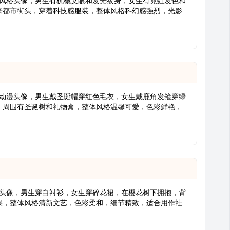
朋克风格头像，男生有机械义眼和发光纹身，女生有霓虹发色和
来都市街头，穿着科技感服装，整体风格科幻感强烈，光影
主题动漫头像，男生戴圣诞帽穿红色毛衣，女生戴鹿角发箍穿绿
，周围有圣诞树和礼物盒，整体风格温馨可爱，色彩鲜艳，
风格头像，男生穿白衬衫，女生穿碎花裙，在樱花树下拥抱，背
果，整体风格清新文艺，色彩柔和，细节精致，适合用作社