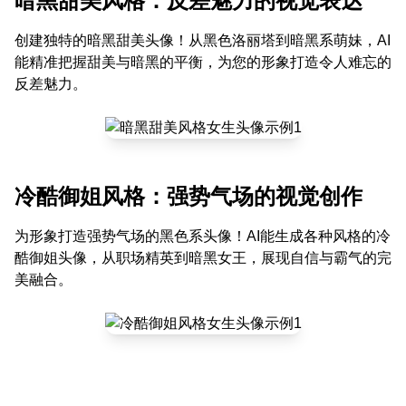
暗黑甜美风格：反差魅力的视觉表达
创建独特的暗黑甜美头像！从黑色洛丽塔到暗黑系萌妹，AI
能精准把握甜美与暗黑的平衡，为您的形象打造令人难忘的
反差魅力。
冷酷御姐风格：强势气场的视觉创作
为形象打造强势气场的黑色系头像！AI能生成各种风格的冷
酷御姐头像，从职场精英到暗黑女王，展现自信与霸气的完
美融合。