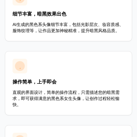
细节丰富，暗黑效果出色
AI生成的黑色系头像细节丰富，包括光影层次、妆容质感、
服饰纹理等，让作品更加神秘精准，提升暗黑风格品质。
操作简单，上手即会
直观的界面设计，简单的操作流程，只需描述您的暗黑需
求，即可获得满意的黑色系女生头像，让创作过程轻松愉
快。