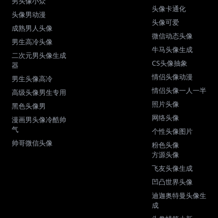
男头像小众
头像卡通化
头像男动漫
头像可爱
成熟男人头像
微信动态头像
男生高冷头像
牛马头像生成
二次元男头像生成
CS头像抽象
器
情侣头像动漫
男生头像高冷
情侣头像一人一半
高级头像男生专用
照片头像
黑色头像男
网络头像
漫画男头像冷酷帅
气
个性头像图片
帅哥微信头像
粉色头像
方源头像
飞友头像生成
凹凸世界头像
迪迦奥特曼头像生
成