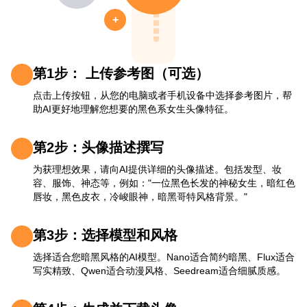
+
第1步： 上传参考图（可选）
点击上传按钮，从您的电脑或者手机设备中选择参考图片，帮
助AI更好地理解您想要的黑色系女生头像特征。
第2步：头像描述撰写
为获理想效果，请向AI提供详细的头像描述。包括发型、妆
容、服饰、神态等，例如："一位黑色长发的神秘女生，暗红色
唇妆，黑色皮衣，冷峻眼神，暗黑哥特风格背景。"
第3步：选择模型和风格
选择适合您暗黑风格的AI模型。Nano适合简约暗黑、Flux适合
写实精致、Qwen适合动漫风格、Seedream适合细腻质感。