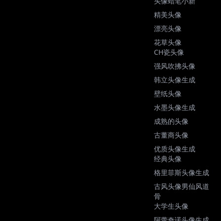
头像蜡笔小新
精美头像
漂亮头像
花草头像
CH瓷头像
强风吹拂头像
韩立头像生成
壁纸头像
水墨头像生成
成熟的头像
古董商头像
优质头像生成
经典头像
格里菲斯头像生成
古风头像男仙风道
骨
大学生头像
阿蕾奇诺头像生成