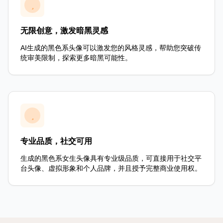
无限创意，激发暗黑灵感
AI生成的黑色系头像可以激发您的风格灵感，帮助您突破传
统审美限制，探索更多暗黑可能性。
专业品质，社交可用
生成的黑色系女生头像具有专业级品质，可直接用于社交平
台头像、虚拟形象和个人品牌，并且授予完整商业使用权。