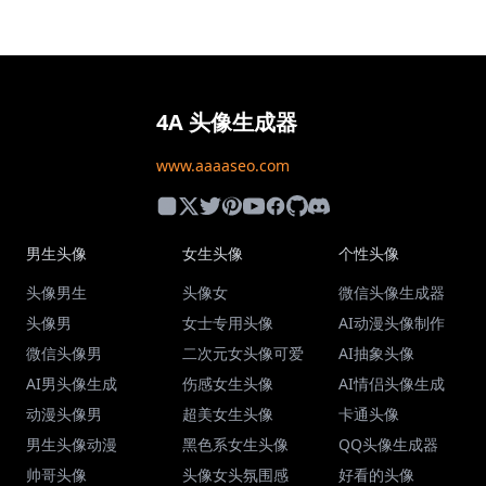
4A 头像生成器
www.aaaaseo.com
男生头像
女生头像
个性头像
头像男生
头像女
微信头像生成器
头像男
女士专用头像
AI动漫头像制作
微信头像男
二次元女头像可爱
AI抽象头像
AI男头像生成
伤感女生头像
AI情侣头像生成
动漫头像男
超美女生头像
卡通头像
男生头像动漫
黑色系女生头像
QQ头像生成器
帅哥头像
头像女头氛围感
好看的头像