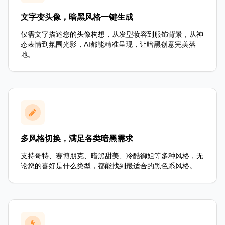
文字变头像，暗黑风格一键生成
仅需文字描述您的头像构想，从发型妆容到服饰背景，从神
态表情到氛围光影，AI都能精准呈现，让暗黑创意完美落
地。
多风格切换，满足各类暗黑需求
支持哥特、赛博朋克、暗黑甜美、冷酷御姐等多种风格，无
论您的喜好是什么类型，都能找到最适合的黑色系风格。