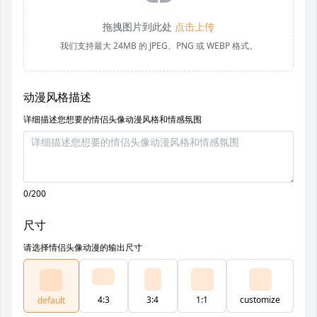
拖拽图片到此处
点击上传
我们支持最大 24MB 的 JPEG、PNG 或 WEBP 格式。
动漫风格描述
详细描述您想要的情侣头像动漫风格和情感氛围
0/200
尺寸
请选择情侣头像动漫的输出尺寸
4:3
3:4
1:1
customize
default