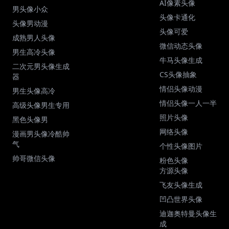
AI像素头像
男头像小众
头像卡通化
头像男动漫
头像可爱
成熟男人头像
微信动态头像
男生高冷头像
牛马头像生成
二次元男头像生成
CS头像抽象
器
情侣头像动漫
男生头像高冷
情侣头像一人一半
高级头像男生专用
照片头像
黑色头像男
网络头像
漫画男头像冷酷帅
气
个性头像图片
帅哥微信头像
粉色头像
方源头像
飞友头像生成
凹凸世界头像
迪迦奥特曼头像生
成