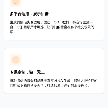
多平台适用，展示甜蜜
生成的情侣头像适用于微信、QQ、微博、抖音等主流平
台，方形圆形尺寸可选，让你们的甜蜜在各个社交场景闪
耀。
专属定制，独一无二
每对情侣的情头都是基于真实照片AI生成，保留人物特征的
同时赋予独特动漫美学，打造只属于你们的浪漫符号。