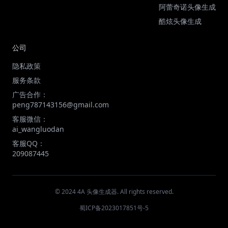
阿蕾奇诺头像生成
酷炫头像生成
公司
隐私政策
服务条款
广告合作：
peng787143156@gmail.com
客服微信：
ai_wangluodan
客服QQ：
209087445
© 2024 4A 头像生成器. All rights reserved.
蜀ICP备2023017851号-5