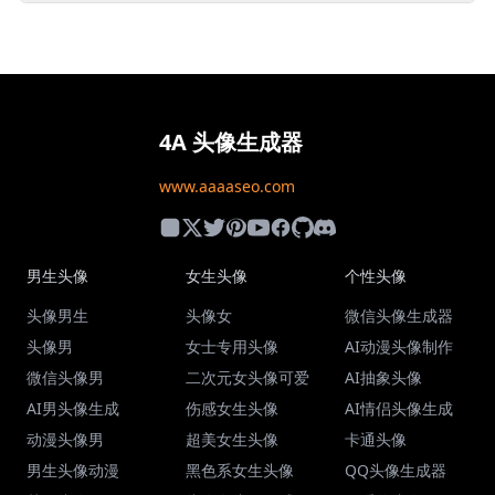
4A 头像生成器
www.aaaaseo.com
男生头像
女生头像
个性头像
头像男生
头像女
微信头像生成器
头像男
女士专用头像
AI动漫头像制作
微信头像男
二次元女头像可爱
AI抽象头像
AI男头像生成
伤感女生头像
AI情侣头像生成
动漫头像男
超美女生头像
卡通头像
男生头像动漫
黑色系女生头像
QQ头像生成器