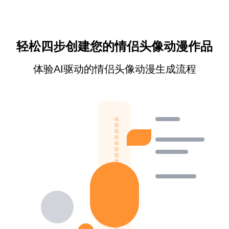
轻松四步创建您的情侣头像动漫作品
体验AI驱动的情侣头像动漫生成流程