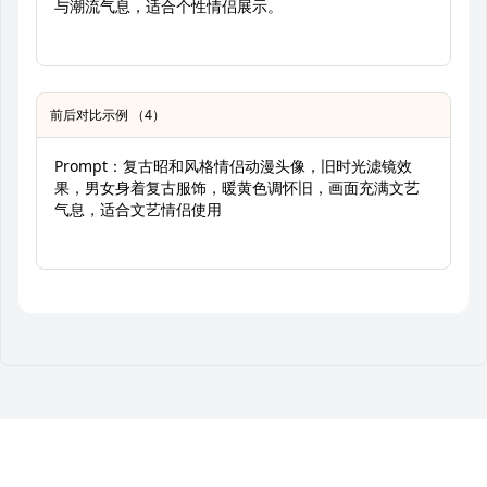
与潮流气息，适合个性情侣展示。
前后对比示例 （4）
Prompt：复古昭和风格情侣动漫头像，旧时光滤镜效
果，男女身着复古服饰，暖黄色调怀旧，画面充满文艺
气息，适合文艺情侣使用