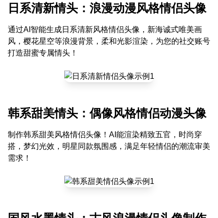
日系清新情头：浪漫动漫风格情侣头像
通过AI智能生成日系清新风格情侣头像，新海诚式唯美画
风，樱花星空等浪漫背景，柔和光影渲染，为您的社交账号
打造甜蜜专属情头！
韩系甜美情头：偶像风格情侣动漫头像
制作韩系甜美风格情侣头像！AI能渲染精致五官，时尚穿
搭，梦幻光效，明星同款氛围感，满足年轻情侣的潮流审美
需求！