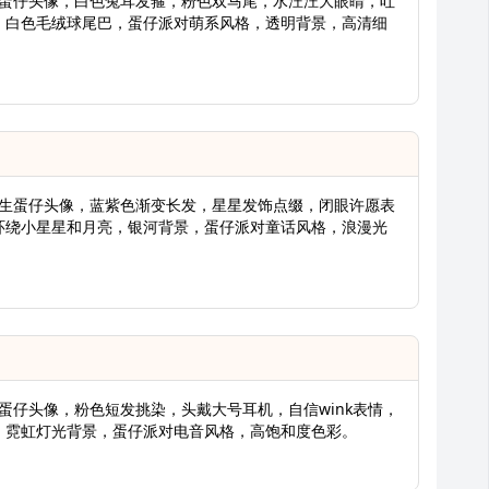
女生蛋仔头像，白色兔耳发箍，粉色双马尾，水汪汪大眼睛，吐
，白色毛绒球尾巴，蛋仔派对萌系风格，透明背景，高清细
题女生蛋仔头像，蓝紫色渐变长发，星星发饰点缀，闭眼许愿表
环绕小星星和月亮，银河背景，蛋仔派对童话风格，浪漫光
女生蛋仔头像，粉色短发挑染，头戴大号耳机，自信wink表情，
，霓虹灯光背景，蛋仔派对电音风格，高饱和度色彩。