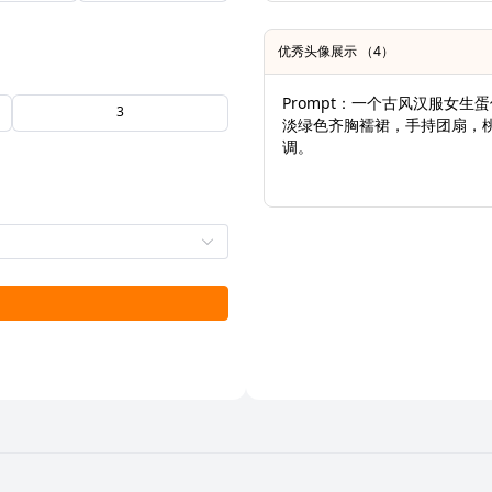
优秀头像展示 （4）
Prompt：一个古风汉服女
3
淡绿色齐胸襦裙，手持团扇，
调。