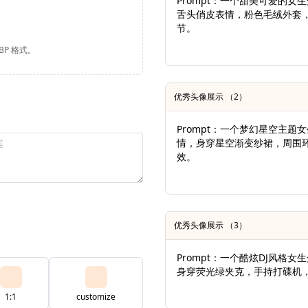
Prompt：一个甜美可爱的
舌头俏皮表情，粉色毛绒外套
节。
EBP 格式。
优秀头像展示 （2）
Prompt：一个梦幻星空主
情，身穿星空渐变纱裙，周围
效。
优秀头像展示 （3）
Prompt：一个酷炫DJ风格
身穿荧光绿夹克，手持打碟机
1:1
customize